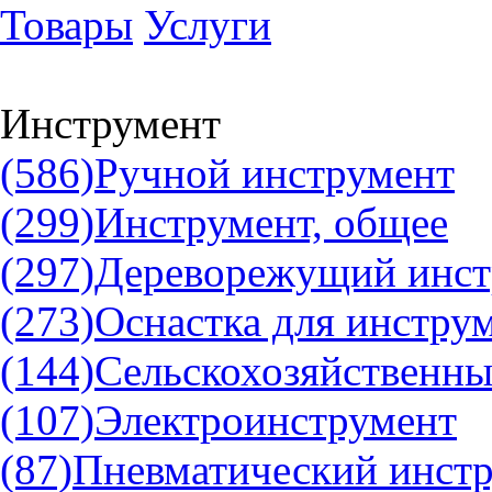
Товары
Услуги
Инструмент
(586)
Ручной инструмент
(299)
Инструмент, общее
(297)
Дереворежущий инст
(273)
Оснастка для инстру
(144)
Сельскохозяйственны
(107)
Электроинструмент
(87)
Пневматический инст