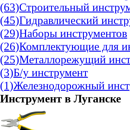
(63)
Строительный инстру
(45)
Гидравлический инстр
(29)
Наборы инструментов
(26)
Комплектующие для и
(25)
Металлорежущий инс
(3)
Б/у инструмент
(1)
Железнодорожный инст
Инструмент в
Луганске