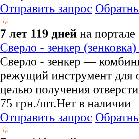
Отправить запрос
Обратны
7 лет 119 дней
на портале
Сверло - зенкер (зенковка)
Сверло - зенкер — комби
режущий инструмент для о
целью получения отверсти
75
грн.
/шт.
Нет в наличии
Отправить запрос
Обратны