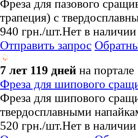
Фреза для пазового сращи
трапеция) с твердосплавн
940
грн.
/шт.
Нет в наличии
Отправить запрос
Обратны
7 лет 119 дней
на портале
Фреза для шипового сращ
Фреза для шипового сращи
твердосплавными напайка
520
грн.
/шт.
Нет в наличии