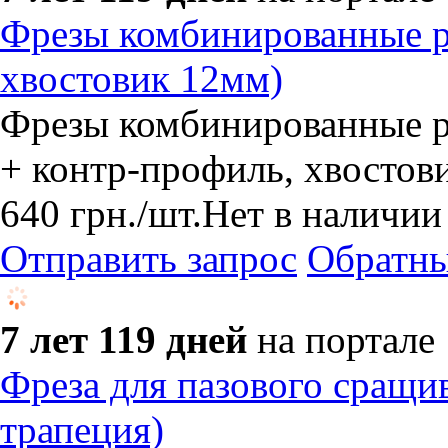
Фрезы комбинированные р
хвостовик 12мм)
Фрезы комбинированные 
+ контр-профиль, хвостови
640
грн.
/шт.
Нет в наличии
Отправить запрос
Обратны
7 лет 119 дней
на портале
Фреза для пазового сращи
трапеция)