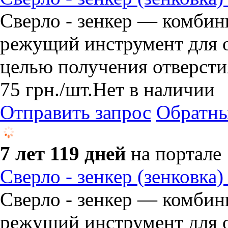
Сверло - зенкер — комби
режущий инструмент для о
целью получения отверсти
75
грн.
/шт.
Нет в наличии
Отправить запрос
Обратны
7 лет 119 дней
на портале
Сверло - зенкер (зенковка)
Сверло - зенкер — комби
режущий инструмент для о