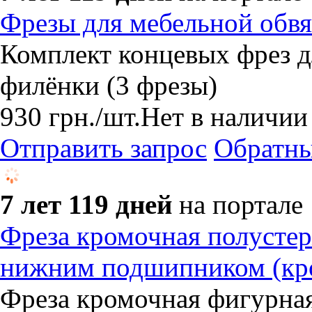
Фрезы для мебельной обвя
Комплект концевых фрез д
филёнки (3 фрезы)
930
грн.
/шт.
Нет в наличии
Отправить запрос
Обратны
7 лет 119 дней
на портале
Фреза кромочная полустер
нижним подшипником (кро
Фреза кромочная фигурна