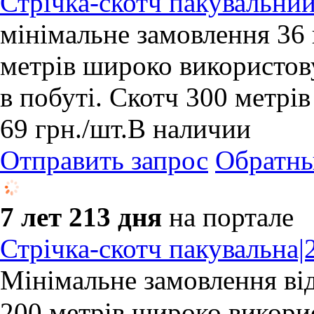
Стрічка-скотч пакувальни
мінімальне замовлення 36
метрів широко використову
в побуті. Скотч 300 метрів
69
грн.
/шт.
В наличии
Отправить запрос
Обратны
7 лет 213 дня
на портале
Стрічка-скотч пакувальна|
Мінімальне замовлення ві
200 метрів широко викорис