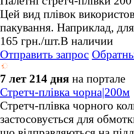
Палетні стретч-плівки 200
Цей вид плівок використо
пакування. Наприклад, для
165
грн.
/шт.
В наличии
Отправить запрос
Обратны
7 лет 214 дня
на портале
Стретч-плівка чорна|200м
Стретч-плівка чорного кол
застосовується для обмотки
що відправляються на піддо