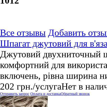
10
12
Все отзывы
Добавить отзы
Шпагат джутовий для в'яз
Джутовий двухниточный ш
комфортний для використан
включень, рівна ширина ни
202
грн.
/услуга
Нет в нали
Отправить запрос
Оплата и доставка
Обратный звонок