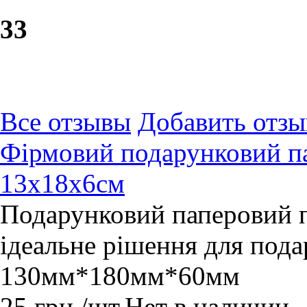
3
3
Все отзывы
Добавить отзы
Фірмовий подарунковий па
13х18х6см
Подарунковий паперовий па
ідеальне рішення для пода
130мм*180мм*60мм
25
грн.
/шт.
Нет в наличии