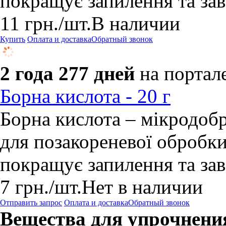
покращує запилення та зав’
11
грн.
/шт.
В наличии
Купить
Оплата и доставка
Обратный звонок
2 года 277 дней
на портал
Борна кислота - 20 г
Борна кислота – мікродобр
для позакореневої обробки
покращує запилення та зав’
7
грн.
/шт.
Нет в наличии
Отправить запрос
Оплата и доставка
Обратный звонок
Вещества для упрочнения