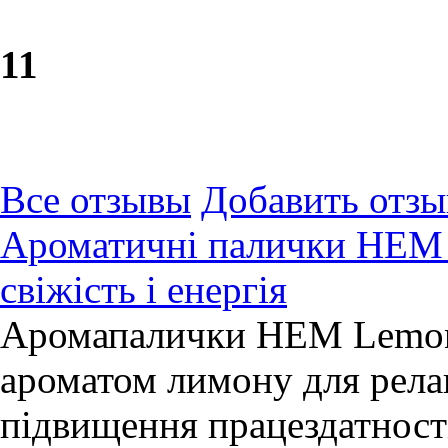
1
1
Все отзывы
Добавить отзы
Ароматичні палички HEM 
свіжість і енергія
Аромапалички HEM Lemon 
ароматом лимону для рела
підвищення працездатност