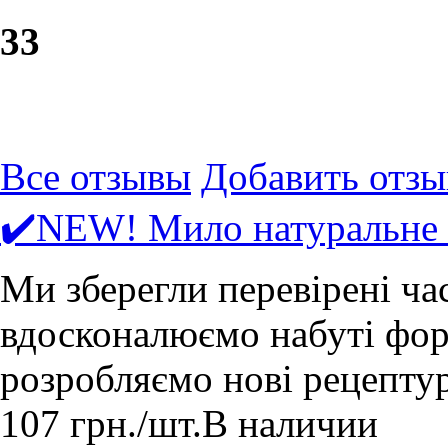
3
3
Все отзывы
Добавить отзы
✔️NEW! Мило натуральне 
Ми зберегли перевірені ча
вдосконалюємо набуті форм
розробляємо нові рецепту
107
грн.
/шт.
В наличии