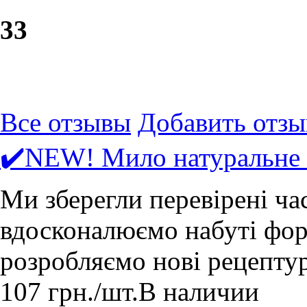
3
3
Все отзывы
Добавить отзы
✔️NEW! Мило натуральне
Ми зберегли перевірені ча
вдосконалюємо набуті форм
розробляємо нові рецепту
107
грн.
/шт.
В наличии