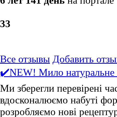
6 лет 141 день
на портале
3
3
Все отзывы
Добавить отзы
✔️NEW! Мило натуральне 
Ми зберегли перевірені ча
вдосконалюємо набуті форм
розробляємо нові рецепту