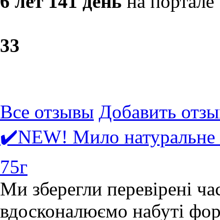
6 лет 141 день
на портале
3
3
Все отзывы
Добавить отзы
✔️NEW! Мило натуральне 
75г
Ми зберегли перевірені ча
вдосконалюємо набуті форм