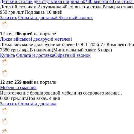
Детский столик два стульчика ширина 60*40 высота 40 см стола
Детский столик и 2 стульчика 40 см высота стола Размеры cтоле
950
грн.
/шт.
Под заказ, 10 дней
Заказать
Оплата и доставка
Обратный звонок
12 лет 206 дней
на портале
Ліжка військові двоярусні металеві
Ліжко військове двоярусне металеве ГОСТ 2056-77 Комплект: Роз
7380
грн.
/пара
В наличии
(Минимальный заказ: 5 пара)
Купить
Оплата и доставка
Обратный звонок
12 лет 259 дней
на портале
Мебель из масива
Изготовление брошированой мебели из соснового масива .
6000
грн.
/шт.
Под заказ, 4 дня
Заказать
Оплата и доставка