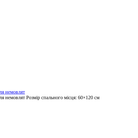
ля немовлят
я немовлят Розмір спального місця: 60×120 см