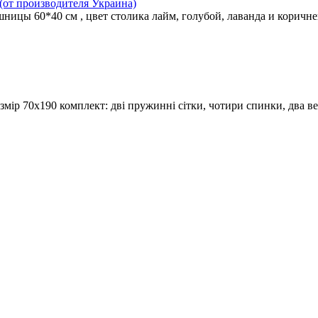
 (от производителя Украина)
шницы 60*40 см , цвет столика лайм, голубой, лаванда и коричн
мір 70х190 комплект: дві пружинні сітки, чотири спинки, два в