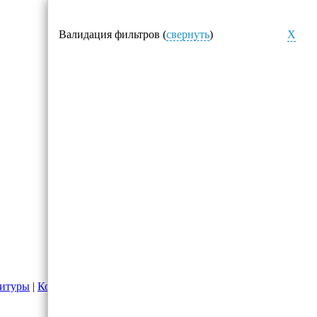
Валидация фильтров (
свернуть
)
X
нитуры
|
Комоды для дома