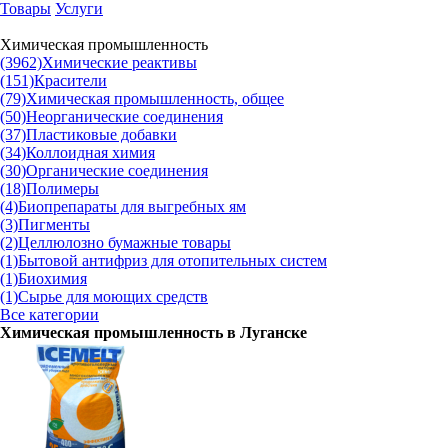
Товары
Услуги
Химическая промышленность
(3962)
Химические реактивы
(151)
Красители
(79)
Химическая промышленность, общее
(50)
Неорганические соединения
(37)
Пластиковые добавки
(34)
Коллоидная химия
(30)
Органические соединения
(18)
Полимеры
(4)
Биопрепараты для выгребных ям
(3)
Пигменты
(2)
Целлюлозно бумажные товары
(1)
Бытовой антифриз для отопительных систем
(1)
Биохимия
(1)
Сырье для моющих средств
Все категории
Химическая промышленность в
Луганске