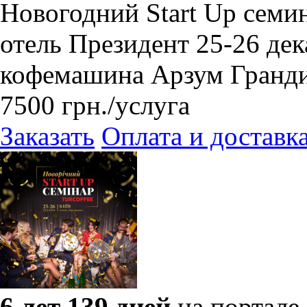
Новогодний Start Up семи
отель Президент 25-26 де
кофемашина Арзум Гранди
7500
грн.
/услуга
Заказать
Оплата и доставк
6 лет 139 дней
на портале