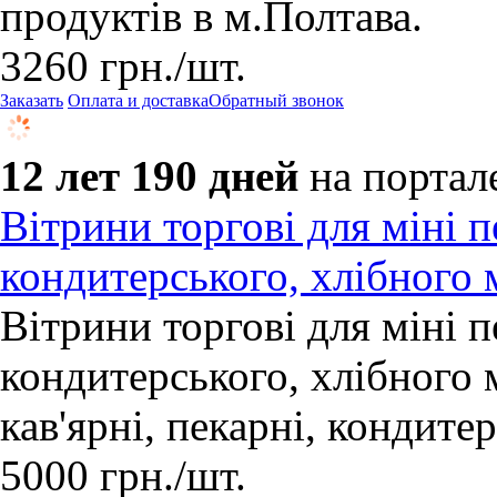
продуктів в м.Полтава.
3260
грн.
/шт.
Заказать
Оплата и доставка
Обратный звонок
12 лет 190 дней
на портал
Вітрини торгові для міні пе
кондитерського, хлібного 
Вітрини торгові для міні пе
кондитерського, хлібного м
кав'ярні, пекарні, кондитер
5000
грн.
/шт.